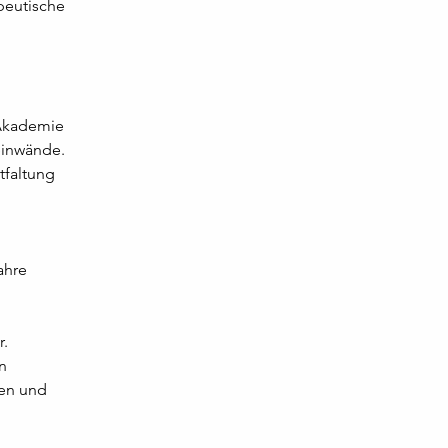
eutische 
 Akademie 
Leinwände.
tfaltung 
ahre 
r.
n 
en und 