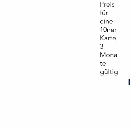
Preis
für
eine
10ner
Karte,
3
Mona
te
gültig