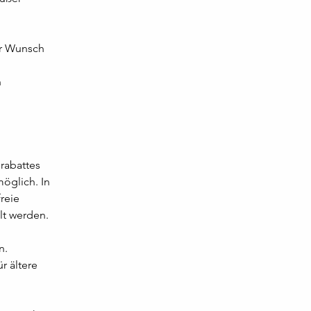
er Wunsch 
 
rabattes 
öglich. In 
reie 
lt werden.
n.
r ältere 
                