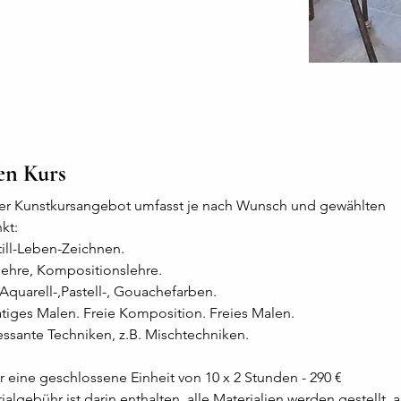
en Kurs
ser Kunstkursangebot umfasst je nach Wunsch und gewählten 
kt: 
Still-Leben-Zeichnen.
lehre, Kompositionslehre.
Aquarell-,Pastell-, Gouachefarben. 
iges Malen. Freie Komposition. Freies Malen.
ressante Techniken, z.B. Mischtechniken.
r eine geschlossene Einheit von 10 x 2 Stunden - 290 € 
ialgebühr ist darin enthalten, alle Materialien werden gestellt, 