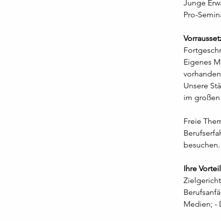
Junge Erw
Pro-Semina
Vorrausse
Fortgeschr
Eigenes Ma
vorhandene
Unsere Stä
im großen
Freie Them
Berufserfa
besuchen.
Ihre Vortei
Zielgerich
Berufsanf
Medien; - 