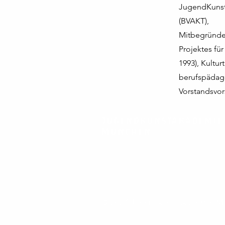
JugendKunst
(BVAKT),
Mitbegründer
Projektes für
1993), Kultur
berufspädago
Vorstandsvor
Jugendkunstakademi
München
© 2024 Jugendkunstakademie M