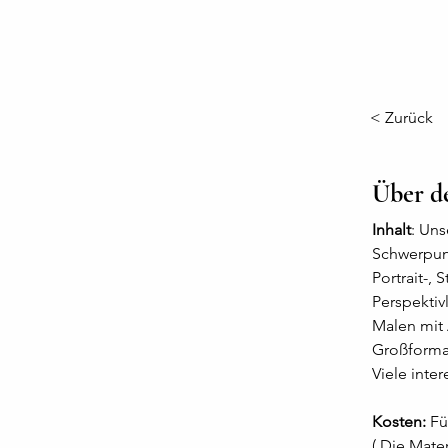
< Zurück
Über d
Inhalt
: Un
Schwerpun
Portrait-, 
Perspektiv
Malen mit 
Großformat
Viele inte
Kosten:
 Fü
( Die Mater