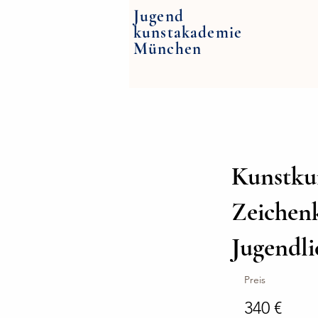
Jugend
kunstakademie
München
Kunstkur
Zeichen
Jugendlic
Preis
340 €