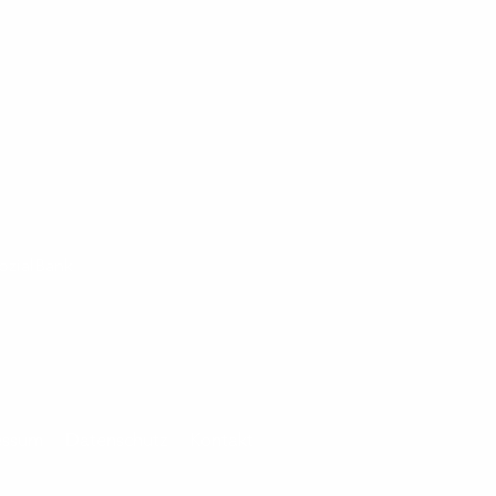
ozialBank
IC: BFSWDE33xxx
BAN: DE02 3702 0500 0008 8884 00
essum
Datenschutz
Kontakt