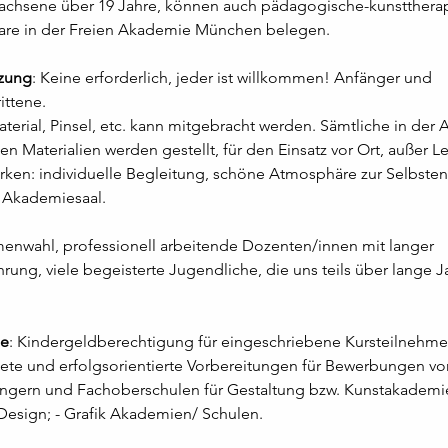
achsene über 19 Jahre, können auch pädagogische-kunsttherap
re in der Freien Akademie München belegen.       
tzung
: Keine erforderlich, jeder ist willkommen! Anfänger und 
ittene.
terial, Pinsel, etc. kann mitgebracht werden. Sämtliche in der
n Materialien werden gestellt, für den Einsatz vor Ort, außer 
rken: individuelle Begleitung, schöne Atmosphäre zur Selbsten
 Akademiesaal. 
enwahl, professionell arbeitende Dozenten/innen mit langer 
hrung, viele begeisterte Jugendliche, die uns teils über lange J
le
: Kindergeldberechtigung für eingeschriebene Kursteilnehme
tete und erfolgsorientierte Vorbereitungen für Bewerbungen vo
ängern und Fachoberschulen für Gestaltung bzw. Kunstakademi
Design; - Grafik Akademien/ Schulen.