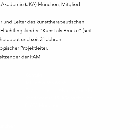
Akademie (JKA) München, Mitglied
 und Leiter des kunsttherapeutischen
 Flüchtlingskinder "Kunst als Brücke" (seit
therapeut und seit 31 Jahren
gischer Projektleiter.
sitzender der FAM
e
S
Kontakt:
B
Tel.: (089) 688 68 38
I
E-Mail:
joachim@vonzieten.de
Seeriederstr. 18 (Rückgebäude)
81675 München
Impr
ünchen