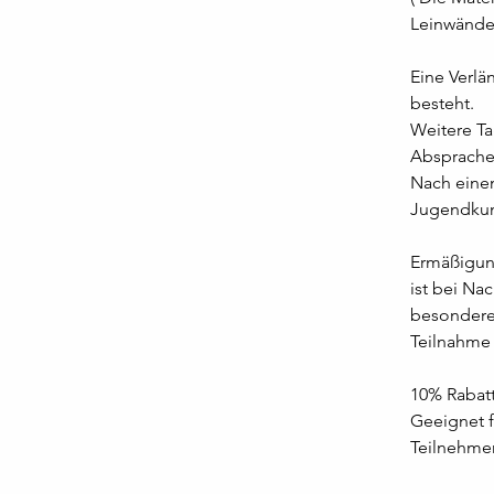
Leinwände
Eine Verlä
besteht. 
Weitere Ta
Absprache
Nach einem
Jugendkun
Ermäßigung
ist bei Na
besonderen
Teilnahme 
10% Rabatt
Geeignet f
Teilnehmer/ bzw