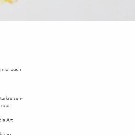
emie, auch
turkreisen-
Tipps 
a Art 
chöne 