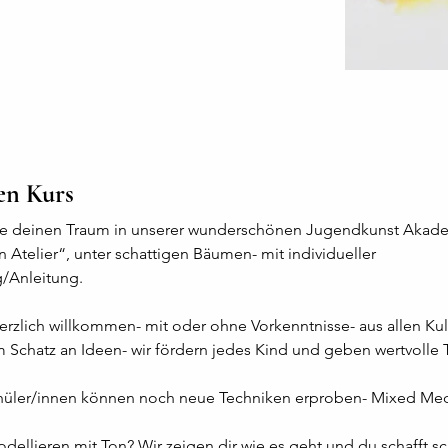
en Kurs
che deinen Traum in unserer wunderschönen Jugendkunst Akad
n Atelier“, unter schattigen Bäumen- mit individueller 
/Anleitung.
herzlich willkommen- mit oder ohne Vorkenntnisse- aus allen Kul
 Schatz an Ideen- wir fördern jedes Kind und geben wertvolle 
hüler/innen können noch neue Techniken erproben- Mixed Medi
odellieren mit Ton? Wir zeigen dir wie es geht und du schafft s