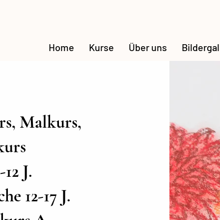
Home
Kurse
Über uns
Bildergal
s, Malkurs,
kurs
12 J.
he 12-17 J.