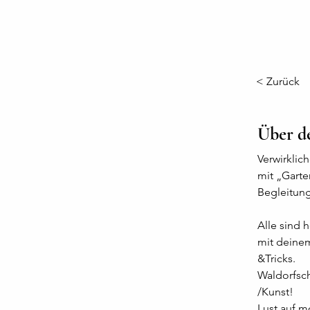
< Zurück
Über d
Verwirkli
mit „Garte
Begleitung
Alle sind 
mit deinem
&Tricks.  
Waldorfsc
/Kunst!
Lust auf m